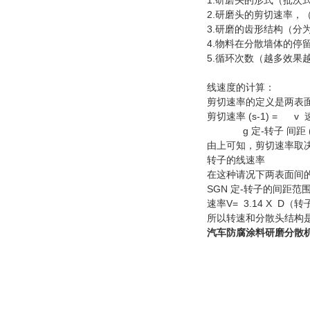
1.研磨头的形式（批次
2.研磨头的剪切速率，
3.研磨的齿形结构（分
4.物料在分散墙体的
5.循环次数（越多效果
线速度的计算：
剪切速率的定义是两表
剪切速率 (s-1) = v 速
g 定-转子 间距 (
由上可知，剪切速率取
转子的线速率
在这种请况下两表面间的
SGN 定-转子的间距范围为 
速率V= 3.14 X D（转
所以转速和分散头结构
汽车防腐涂料研磨分散