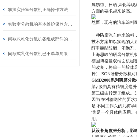
属锈蚀、日晒
风化等现
掌握实验室分散机正确操作方法才能有效保障实验人员安全
方面的要求越来越高。
然而，现有的汽车涂料
实验室分散机的基本维护保养方法分享
一种防腐汽车纳米涂料
间歇式乳化分散机各组成部件的功能特点分享
技术方案加以实现的大
醇甲醚醋酸酯、消泡剂
间歇式乳化分散机已不单单局限于乳化
上海思峻的研磨分散机
德国博格曼双端面机械密
的改良，将单一的胶体磨
择） SGN研磨分散机
GMD2000
系列研磨分散
第
级由具有精细度递升
yi
第二级由转定子组成。
因为
在对输送性的要求
是
不同工作头的几何学
满
足一个具体的应用。
用。
从设备角度来分析，影