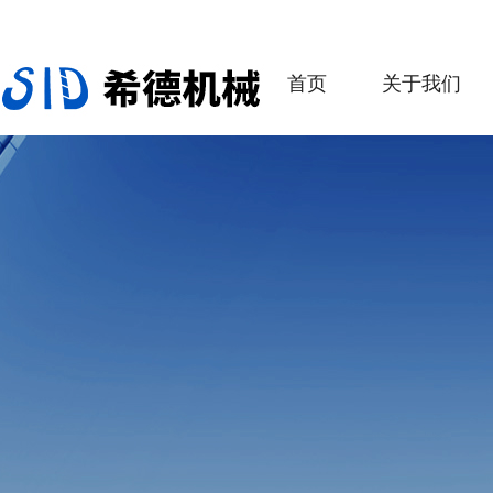
首页
关于我们