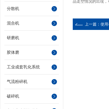
品走空情况的出现，
分散机
混合机
上一篇：
使用
研磨机
胶体磨
工业成套乳化系统
气流粉碎机
破碎机