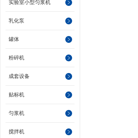
实验室小型匀浆机
乳化泵
罐体
粉碎机
成套设备
贴标机
匀浆机
搅拌机