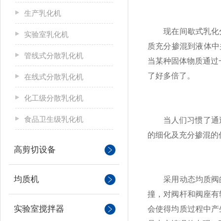
生产乳化机
现在间歇式乳化分散
实验室乳化机
质充分掺混到液体中
管线式分散乳化机
当某种固体物质通过
了好多倍了。
在线式分散乳化机
化工级分散乳化机
食品卫生级乳化机
当人们习惯了通过间
的细化及充分掺混的
高剪切设备
均质机
采用动态均质阀的
撞，对阀杆和阀座有
实验室搅拌器
会使得均质过程中产