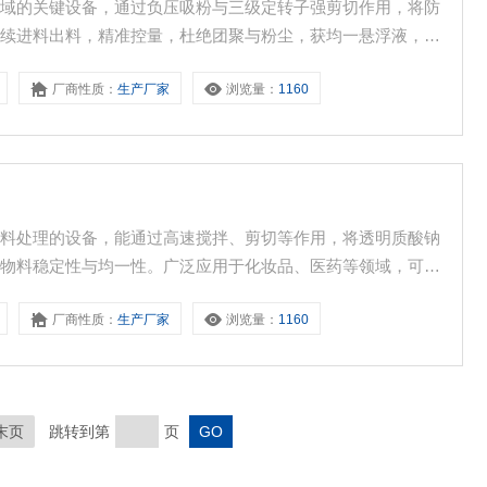
领域的关键设备，通过负压吸粉与三级定转子强剪切作用，将防
连续进料出料，精准控量，杜绝团聚与粉尘，获均一悬浮液，提
保障产品抗老化性能。
厂商性质：
生产厂家
浏览量：
1160
物料处理的设备，能通过高速搅拌、剪切等作用，将透明质酸钠
升物料稳定性与均一性。广泛应用于化妆品、医药等领域，可精
生产效率，满足不同工艺对物料混合分散的要求。
厂商性质：
生产厂家
浏览量：
1160
末页
跳转到第
页