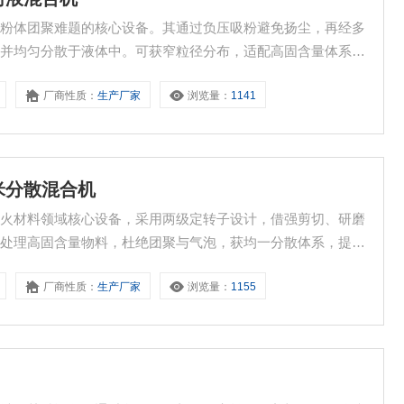
米粉体团聚难题的核心设备。其通过负压吸粉避免扬尘，再经多
化并均匀分散于液体中。可获窄粒径分布，适配高固含量体系，
补强、消光等性能。
厂商性质：
生产厂家
浏览量：
1141
纳米分散混合机
防火材料领域核心设备，采用两级定转子设计，借强剪切、研磨
可处理高固含量物料，杜绝团聚与气泡，获均一分散体系，提升
热性能，适配灌注法防火玻璃生产。
厂商性质：
生产厂家
浏览量：
1155