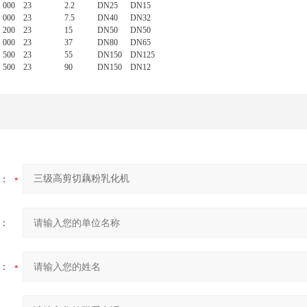
000
23
2.2
DN25
DN15
000
23
7.5
DN40
DN32
200
23
15
DN50
DN50
000
23
37
DN80
DN65
500
23
55
DN150
DN125
500
23
90
DN150
DN12
：
：
：