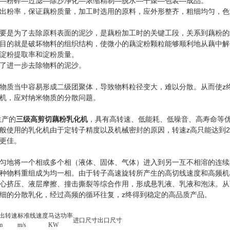
—
粉碎
—
过滤
—
除沙净化
—
浓缩精制
—
脱水
—
干燥
—
包装
—
成品。
出粉率，保证藕粉质量，加工时选用的原料，应外形整齐，粗细均匀，色
要是为了去除原料表面的泥沙，是藕粉加工时的关键工段，关系到藕粉的
目的就是破坏物料的组织结构，使微小的藕淀粉颗粒能够顺利地从藕中解
淀粉提取率和淀粉质量。
了进一步去除物料的泥沙。
物质当中容易形成二级团聚体，导致物料粒径变大，难以分散。从而使z
机，应对纳米物质的分散问题。
生产的
，具有高转速、低能耗、低噪音、高寿命等优
三级高剪切藕粉乳化机
般使用的乳化机由于定转子精度以及机械密封的原因，转速z高只能达到291
更佳。
匀地将一个相或多个相（液体、固体、气体）进入到另一互不相溶的连续
种物料重组成为均一相。由于转子高速旋转所产生的高切线速度和高频机
心挤压、液层摩擦、撞击撕裂等综合作用，形成悬乳液、乳液和泡沫。从
细的分散乳化，经过高频的循环往复，
z
终得到稳定的高品质产品。
出转速
标准线速度
马达功率
进口尺寸
出口尺寸
m
m/s
KW