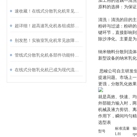
加工用的莲藕
—
清洗
原料的选择：为保证
速收藏！在线式分散乳化机常见故障的解决方法分享
清洗：清洗的目的主
超详细！超高速乳化机各组成部件功能特点全解析
粉碎与过滤：粉碎的
键环节，直接影响到
除沙净化。主要是为
别发愁！实验室乳化机常见故障的解决方法来了
纳米物料分散到流体
管线式分散乳化机各部件功能特点专业解析与分享
新型设备的纳米乳化
在线式分散乳化机已成为现代流程工业中提升产品稳定性的核心装备
思峻公司自主研发
提速问题。市场上一
更强，分散乳化效果
就是高效、快速、均
外部能力输入时，两
机械及液力剪切、离
作用下，瞬间均匀精
选型表
标准流量
输
型号
L/H
rp