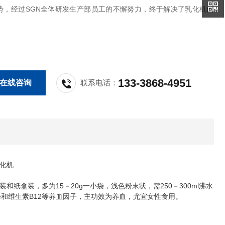
势，经过SGN全体研发生产部员工的不懈努力，终于解决了乳化机的
。
133-3868-4951
在线咨询
联系电话：
化机
装和纸盒装，多为
15
－
20g
一小袋，浅色粉末状，需
250
－
300ml
沸水
e
和维生素
B12
等养血因子，主功效为养血，尤宜女性食用。