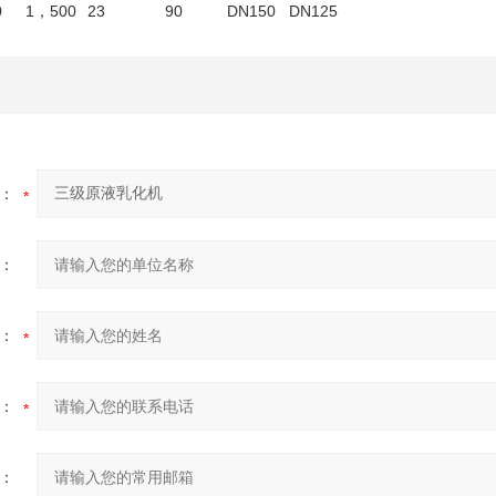
0
1
，500
23
90
DN150
DN125
：
：
：
：
：