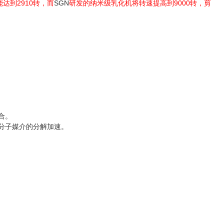
能达到
2910
转，而
SGN
研发的纳米级乳化机将转速提高到
9000
转，剪
合。
分子媒介的分解加速。