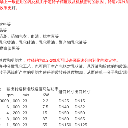
场上一般使用的乳化机由于定转子精度以及机械密封的原因，转速
z
高只
效果更
好
。
饮料等
品等
药膏，药物包衣，血清，抗生素等
乳化柴油，乳化硅油，乳化重油，聚合物乳化液等
磨白炭黑等
速度和剪切力
，粒径约为
0.2-2
微米可以确保高速分散乳化的稳定性。
各种分散乳化工艺，也可用于生产包括对乳状液、悬浮液和胶体的均质混
转子系统所产生的剪切力使得溶质转移速度增加，从而使单一分子和宏观
量
输出转速
标准线速度
马达功率
进口尺寸
出口尺寸
rpm
m/s
KW
000
9
，000
23
2.2
DN25
DN15
6
，000
23
7.5
DN40
DN32
4
，200
23
15
DN50
DN50
0
3
，000
23
37
DN80
DN65
0
1
，500
23
55
DN150
DN125