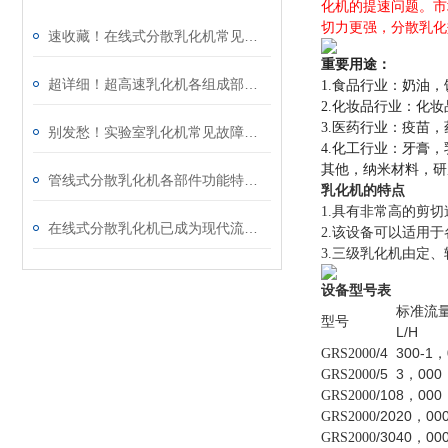
化机的提速问题。市
切力更强，分散乳化
速收藏！在线式分散乳化机常见故障的解决方法分享
重要用途：
超详细！超高速乳化机各组成部件功能特点全解析
食品行业：奶油，
1.
化妆品行业：化妆
2.
医药行业：疫苗，
3.
别发愁！实验室乳化机常见故障的解决方法来了
化工行业：牙膏，
4.
其他，纳米材料，研
管线式分散乳化机各部件功能特点专业解析与分享
乳化机的特点
具有非常高的剪切
1.
在线式分散乳化机已成为现代流程工业中提升产品稳定性的核心装备
该设备可以适用于
2.
三级乳化机由定、
3.
设备型号表
标准流
型号
L/H
/4
300-1
，
GRS2000
/5
3
，000
GRS2000
/10
8
，000
GRS2000
/20
20
，00
GRS2000
/30
40
，00
GRS2000