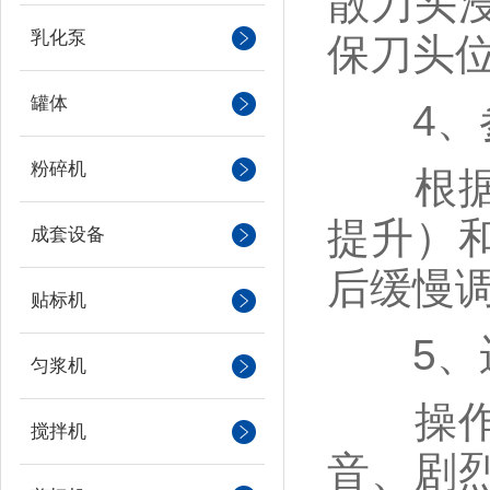
散刀头浸
乳化泵
保刀头
罐体
4、参
粉碎机
根据物
提升）
成套设备
后缓慢
贴标机
5、运
匀浆机
操作过
搅拌机
音、剧