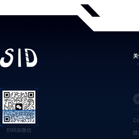
关
C
扫码加微信
技