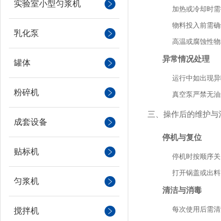
实验室小型匀浆机
加热或冷却时需
物料投入前需确
乳化泵
高温或腐蚀性物
异常情况处理
罐体
运行中如出现异
粉碎机
真空泵严禁无油
三、操作后的维护与
成套设备
停机与复位
贴标机
停机时按顺序关
打开锅盖或出料
匀浆机
清洁与消毒
每次使用后需清
搅拌机