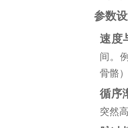
参数设
速度
间。
骨骼
循序
突然