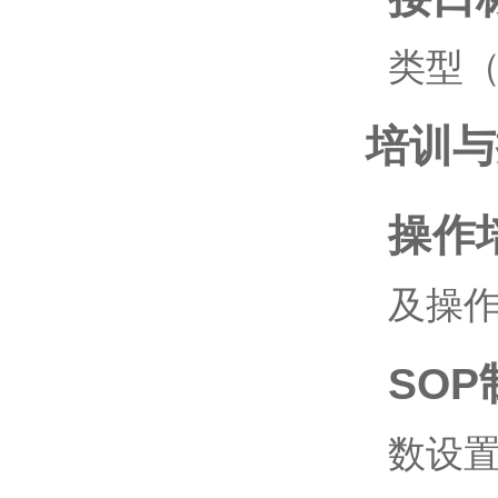
类型（
培训与
操作
及操
SOP
数设