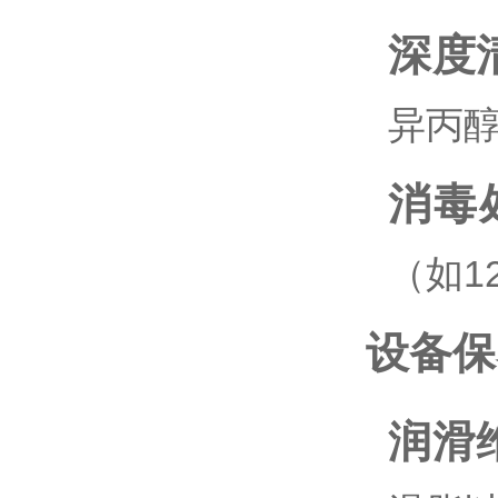
深度
异丙
消毒
（如1
设备保
润滑