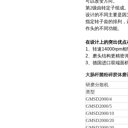
可以改变方向。
第2级由转定子组成
设计的不同主要是因
指定转子齿的排列，
作头的不同功能。
在设计上的突出优点
1
、转速
14000rpm
相
2
、磨头结构更精密
3
、德国进口双端面
大肠杆菌粉碎胶体磨
研磨分散机
类型
GMSD2000/4
GMSD2000/5
GMSD2000/10
GMSD2000/20
GMSD2000/30