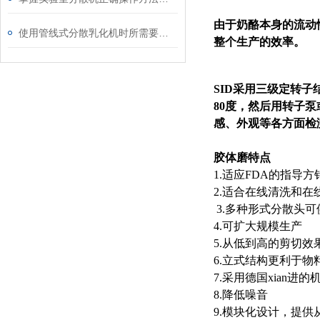
由于奶酪本身的流动
使用管线式分散乳化机时所需要注意的事项介绍
整个生产的效率。
SID
采用三级定转子结
80度，然后用转子
感、外观等各方面检
胶体磨
特点
1.适应FDA的指导
2.适合在线清洗和在
3.多种形式分散头可
4.可扩大规模生产
5.从低到高的剪切效
6.立式结构更利于物
7.采用德国xian进
8.降低噪音
9.模块化设计，提