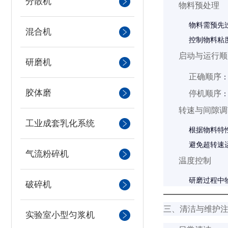
分散机
物料预处理
物料需预先
混合机
控制物料粘度
启动与运行顺
研磨机
正确顺序
胶体磨
停机顺序
转速与间隙调
工业成套乳化系统
根据物料特性
避免超转速运
气流粉碎机
温度控制
研磨过程中
破碎机
三、清洁与维护
实验室小型匀浆机