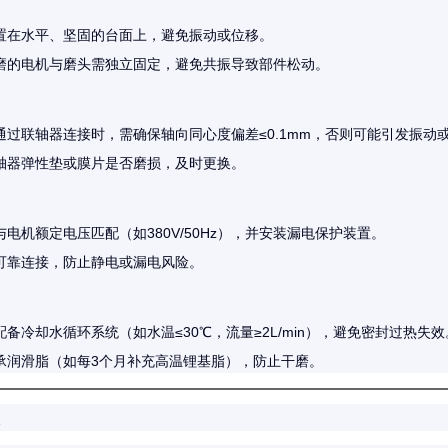
置在水平、坚固的台面上，避免振动或位移。
磨的电机与磨头需独立固定，避免共振导致部件松动。
通过联轴器连接时，需确保轴向同心度偏差≤0.1mm，否则可能引发振动
轴器弹性垫或膜片是否磨损，及时更换。
电机额定电压匹配（如380V/50Hz），并安装漏电保护装置。
可靠连接，防止静电或漏电风险。
备冷却水循环系统（如水温≤30℃，流量≥2L/min），避免密封过热失效
承润滑脂（如每3个月补充高温锂基脂），防止干磨。
项