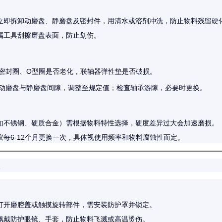
立即拆卸动磨盘、静磨盘及密封件，用清水或溶剂冲洗，防止物料残留硬
属工具刮擦磨盘表面，防止划伤。
密封圈、O型圈是否老化，联轴器弹性垫是否破损。
动磨盘与静磨盘间隙，调整至规定值；检查轴承游隙，必要时更换。
如不锈钢、硬质合金）需根据物料特性选择，硬度差异过大会加速磨损。
议每6-12个月更换一次，具体视使用频率和物料腐蚀性而定。
项
打开磨腔盖或触摸旋转部件，需安装防护罩并锁定。
佩戴防护眼镜、手套，防止物料飞溅或高温烫伤。