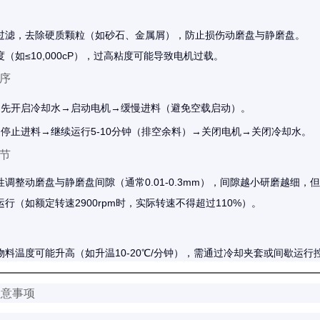
过滤，去除硬质颗粒（如砂石、金属屑），防止损伤动磨盘与静磨盘。
（如≤10,000cP），过高粘度可能导致电机过载。
序
：先开启冷却水→启动电机→缓慢进料（避免空载启动）。
：停止进料→继续运行5-10分钟（排空余料）→关闭电机→关闭冷却水。
节
调整动磨盘与静磨盘间隙（通常0.01-0.3mm），间隙越小研磨越细，
行（如额定转速2900rpm时，实际转速不得超过110%）。
物料温度可能升高（如升温10-20℃/分钟），需通过冷却夹套或间歇运行
注意事项