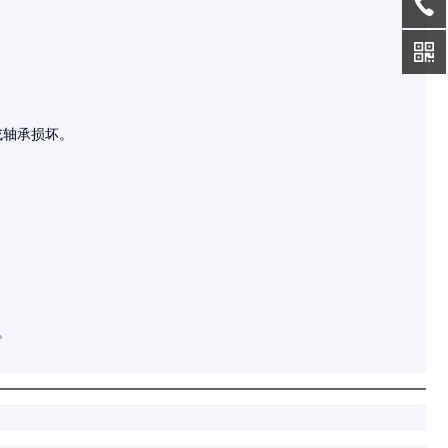
或轴承损坏。
。