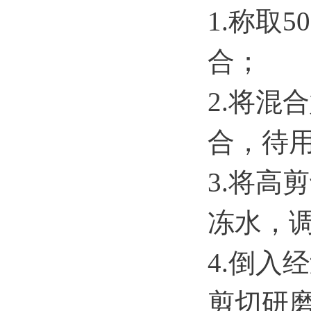
1.称取
合；
2.将混
合，待
3.将高
冻水，调
4.倒入
剪切研