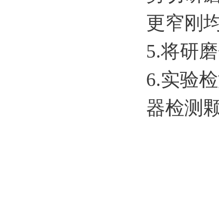
更窄刚
5.将研
6.实验
器检测