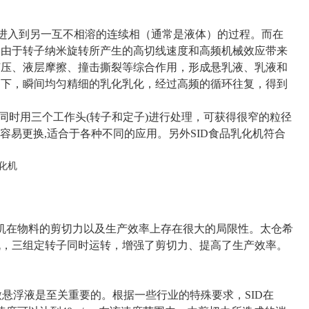
）进入到另一互不相溶的连续相（通常是液体）的过程。而在
。由于转子纳米旋转所产生的高切线速度和高频机械效应带来
挤压、液层摩擦、撞击撕裂等综合作用，形成悬乳液、乳液和
用下，瞬间均匀精细的乳化乳化，经过高频的循环往复，得到
于同时用三个工作头(转子和定子)进行处理，可获得很窄的粒径
头容易更换,适合于各种不同的应用。另外SID食品乳化机符合
机在物料的剪切力以及生产效率上存在很大的局限性。太仓希
机，三组定转子同时运转，增强了剪切力、提高了生产效率。
微悬浮液是至关重要的。根据一些行业的特殊要求，
SID
在