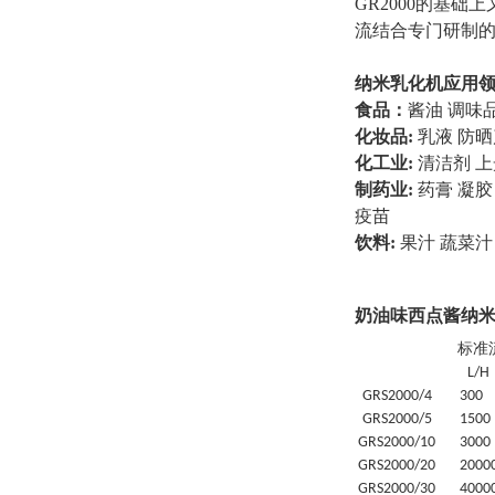
GR2000的基础
流结合专门研制
纳米
乳化机应用
食品：
酱油 调味
化妆品:
乳液 防晒
化工业:
清洁剂 上
制药业:
药膏 凝胶
疫苗
饮料:
果汁 蔬菜汁
奶油味西点酱纳
标准
L/H
GRS
2000/4
30
0
GRS
2000/5
1500
GRS
2000/10
3000
GRS
2000/20
20
00
GRS
2000/30
4
000