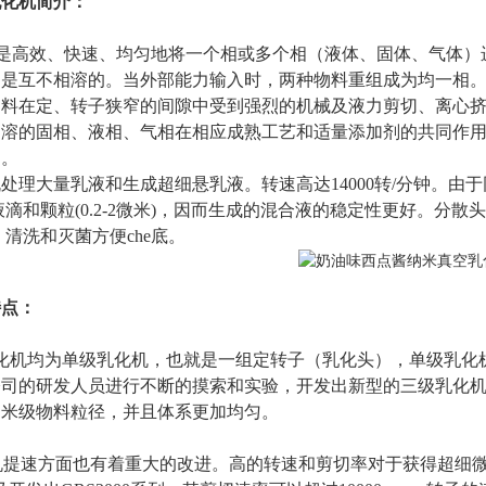
乳化机
简介
：
就是高效、快速、均匀地将一个相或多个相（液体、固体、气体
相是互不相溶的。当外部能力输入时，两种物料重组成为均一相
物料在定、转子狭窄的间隙中受到强烈的机械及液力剪切、离心
相溶的固相、液相、气相在相应成熟工艺和适量添加剂的共同作
品。
处理大量乳液和生成超细悬乳液。转速高达14000转/分钟。由
液滴和颗粒(0.2-2微米)，因而生成的混合液的稳定性更好。分散
准，清洗和灭菌方便che底。
特点
：
化机均为单级乳化机，也就是一组定转子（乳化头），单级乳化
公司的研发人员进行不断的摸索和实验，开发出新型的三级乳化
纳米级物料粒径，并且体系更加均匀。
机提速方面也有着重大的改进。高的转速和剪切率对于获得超细