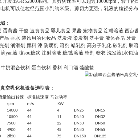
上又开发出GRS2000系列。其剪切速率可以超过10000rpm，
的电机可以使粒径范围小到纳米级。剪切力更强，乳液的粒径分
领域：
品 蛋黄酱 干酪 速食食品 婴儿食品 果酱 宠物食品 淀粉溶液 西点
产品 香水 装饰用的化妆品 洗发液 染发剂 洗手膏 液体香皂 牙
光剂 润滑剂 颜料 漆 防腐剂 溶剂 蜡乳剂 高分子乳化 矽乳剂 胶
 滴yan液 咳sou糖浆 注射溶液 糖/盐溶液 栓剂 糖衣 洗发液(
 牛奶混合饮料 蛋白饮料 香料 利口酒 藻酸盐
米真空乳化机设备选型表：
流量
输出转速
标准线速度
马达功率
rpm
m/s
KW
1
4
000
44
4
DN25
DN15
10500
44
11
DN40
DN32
7
5
00
44
22
DN50
DN50
0
4900
44
45
DN80
DN65
0
2850
44
7
5
DN150
DN125