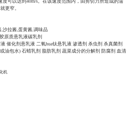
转子的速度可以达到40m/s。在该速度范围内，由剪切力所造成的湍
布就更窄。
酱,沙拉酱,蛋黄酱,调味品
膏 胶原质悬乳液碳乳剂
溶液 催化剂悬乳液 二氧hua钛悬乳液 渗透剂 杀虫剂 杀真菌剂
水包油或油包水) 石蜡乳剂 脂肪乳剂 蔬菜成分的分解剂 防腐剂 血清