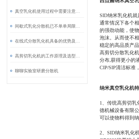
西点酱
纳米
真空
真空乳化机使用过程中需要注意什么安全问题
SID纳米乳化机
通常情况下各个
间歇式乳化分散机已不单单局限于乳化
的强劲动能，使
泡沫。从而使不
在线式分散乳化机具备的优势及安装注意事项
稳定的高品质产
高剪切分散乳化机
高剪切乳化机的工作原理及选型知识介绍
分布,获得更小的
CIP/SIP清洁标
聊聊实验室研磨分散机
纳米
真空乳化机
1、传统高剪切乳
德机械设备有限
可以使物料得到
2、
SID
纳米乳化