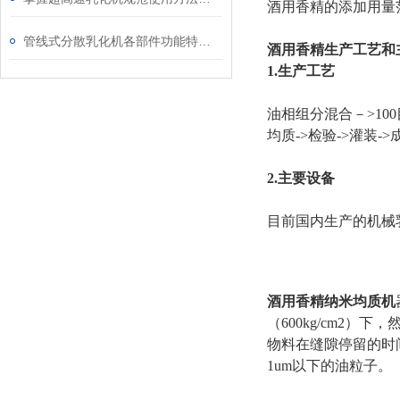
酒用香精的添加用量
管线式分散乳化机各部件功能特点专业解析与分享
酒用
香精生产工艺和
1.
生产工艺
油相组分混合－>10
均质->检验->灌装->
2.
主要设备
目前国内生产的机械
酒用香精纳米均质机
（600kg/cm2）
物料在缝隙停留的时
1um以下的油粒子。