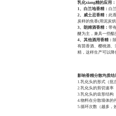
乳化xiang精的应用：
1、
白兰地香精
：
白
2、
威士忌香精
：
此
炭样的焦香(用泥炭
3、
朗姆酒香精
：
带
醚为主，兼具一些酯
4、
其他酒用香精
：
有茴香酒、樱桃酒、
精，这样生产可以降
影响香精分散均质结
1.乳化头的形式（
2.乳化头的剪切速率
3.乳化头的齿形结
4.物料在分散墙体
5.循环次数（越多