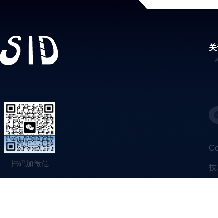
关
C
扫码加微信
技