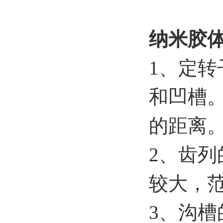
纳米胶
1、定
和凹槽
的距离
2、齿列
较大，
3、沟