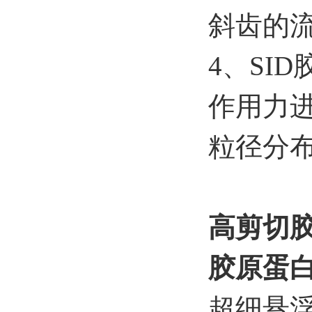
斜齿的
4、SI
作用力
粒径分
高剪切
胶原蛋
超细悬