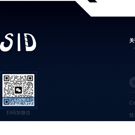
关
C
扫码加微信
技