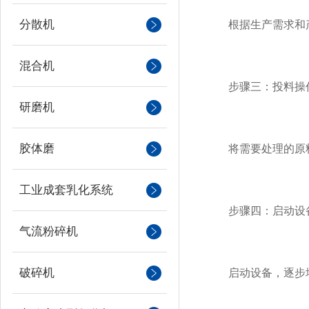
分散机
根据生产需求和产
混合机
步骤三：投料操
研磨机
胶体磨
将需要处理的原料按
工业成套乳化系统
步骤四：启动设
气流粉碎机
破碎机
启动设备，逐步增