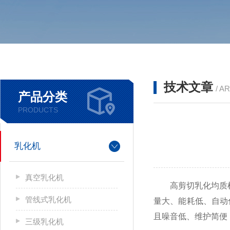
技术文章
/ A
产品分类
PRODUCTS
乳化机
真空乳化机
高剪切乳化均质机核
管线式乳化机
量大、能耗低、自动
且噪音低、维护简便
三级乳化机