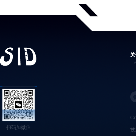
关
C
扫码加微信
技