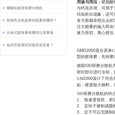
用途与用法：
硬脂酸
聊聊实验室研磨分散机
与钙皂并用，可用于
结垢析出现象，还可
影响乳化机效果的因素有哪些？
各方面都卓然出众的
过大能量的输入即由
分体式胶体磨有哪些注意事项
液力剪切、离心挤压
如何安装调试实验室反应釜？
GMD2000
是在原来G
型的胶体磨，先研磨
德国
SID
研磨分散机
密封部分进行冷却，
GM
2000
设计了符合
如：硬度较大物料，
SID研磨分散机的特
1
、
线速度很高，剪
2
、
定转子被制成圆
3
、
定子可以无限制