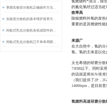
氢燃烧时*清洁，除
的氮化氢经过适当处
掌握实验室分散机正确操作方法才能有效保障实验人员安全
效率高
除核燃料外氢的发热
实验室分散机的基本维护保养方法分享
重要的是其燃烧性能
间歇式乳化分散机各组成部件的功能特点分享
来源广
间歇式乳化分散机已不单单局限于乳化
在大自然中，氢的分
氢。氢的主体是以化
太仓希德的研磨分散
73DB以下。同时
的说就是将IKN/
（我们提供了2P，2
14000rpm，是目前
氢燃料高速研磨分散