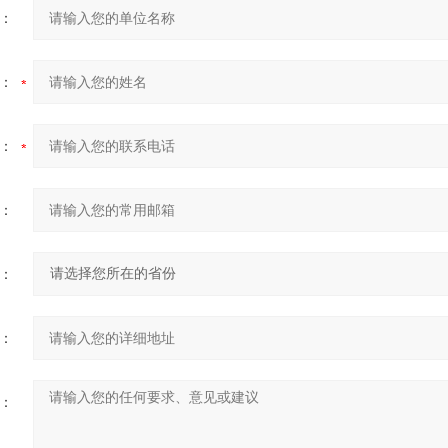
：
：
：
：
：
：
：