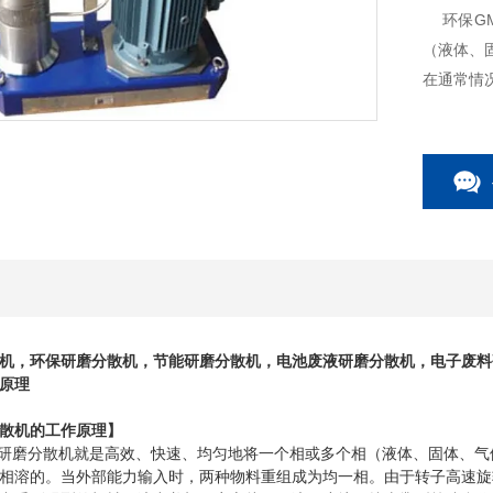
环保GM
（液体、
在通常情
相。由于
物料在定
机
，环保
研磨分散机
，节能
研磨分散机
，电池废液
研磨分散机
，电子废料
原理
散机
的工作原理】
研磨分散机
就是高效、快速、均匀地将一个相或多个相（液体、固体、气
相溶的。当外部能力输入时，两种物料重组成为均一相。由于转子高速旋