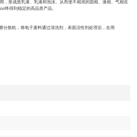
用，形成悬乳液、乳液和泡沫。从而使不相溶的固相、液相、气相在
zui终得到稳定的高品质产品。
磨分散机
，将电子废料通过清洗剂，表面活性剂处理后，在用