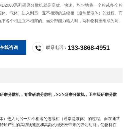
D2000系列研磨分散机就是高效、快速、均匀地将一个相或多个相
固体、气体）进入到另一互不相溶的连续相（通常是液体）的过程。而
况下各个相是互不相溶的。当外部能力输入时，两种物料重组成为均一
转子高速旋转所产生的高切线速度和高频机械效应带来的强劲动能，使
、转子狭窄的间隙中受到强烈的机械及液力剪切、离心挤压、液层摩擦
133-3868-4951
在线咨询
联系电话：
研磨分散机
，专业
研磨分散机
，
SGN研磨分散机
，卫生级
研磨分散
体）进入到另一互不相溶的连续相（通常是液体）的过程。而在通常
转所产生的高切线速度和高频机械效应带来的强劲动能，使物料在