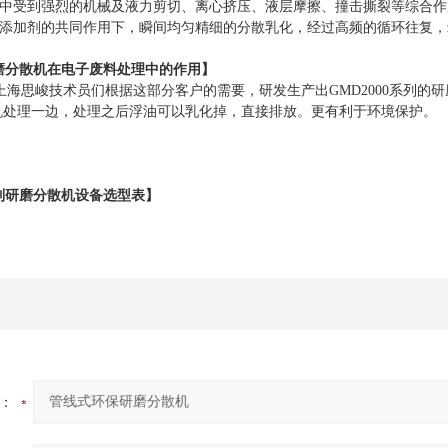
中受到强烈的机械及液力剪切、离心挤压、液层摩擦、撞击撕裂等综合作
添加剂的共同作用下，瞬间均匀精细的分散乳化，经过高频的循环往复，
磨分散机
在电子废料处理中的作用】
上海
思峻
技术员们根据这部分客户的需要，研发生产出
GMD
2000系列的
研
机
处理一边，处理之后浮油可以乳化掉，直接排放。更有利于环境保护。
列
研磨分散机
设备选型表】
：