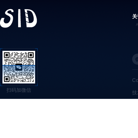
关
C
扫码加微信
技