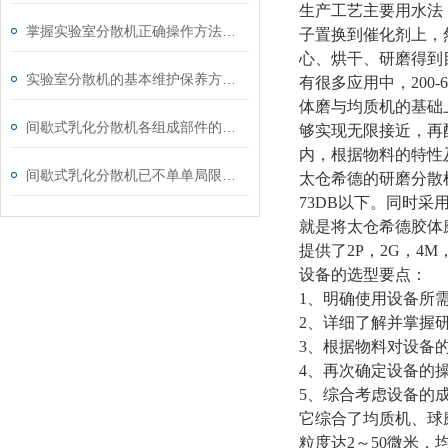
生产工艺主要用水法
掌握实验室分散机正确操作方法才能有效保障实验人员安全
子置换到催化剂上，
心、烘干、研磨得到
实验室分散机的基本维护保养方法分享
有很多应用中，200
体磨与均质机的基础
间歇式乳化分散机各组成部件的功能特点分享
够实现无限接近，再
内，根据物料的特性
间歇式乳化分散机已不单单局限于乳化
太仓希德的研磨分散
73DB以下。同时
就是将太仓希德胶体
提供了2P，2G，4
设备的选型要点：
1、明确使用设备所
2、详细了解并掌握
3、根据物料对设备
4、再次确定设备的
5、综合考虑设备的
它综合了均质机、球
粒度达2～50微米，