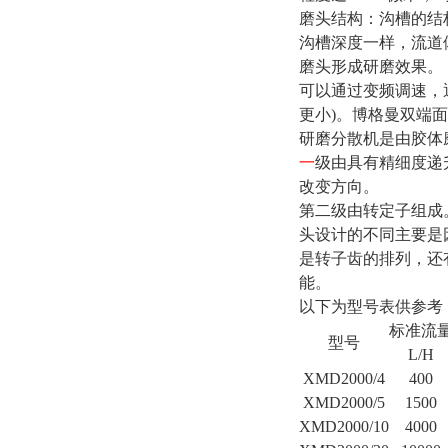
磨头结构：沟槽的结
沟槽深度一样，流道
磨头形成研磨效果。
可以通过变频调速，通
更小)。博格曼双端
研磨分散机是由胶体
一
级由具有精细度递
改变方向。
第二级由转定子组成
头设计的不同主要是
是转子齿的排列，还
能。
以下为型号表供参考
标准流
型号
L/H
XMD2000/4
400
XMD2000/5
1500
XMD2000/10
4000