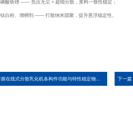
磷酸铁锂 —— 负压无尘 + 超细分散，浆料一致性稳定；
钛白粉、增稠剂 —— 打散纳米团聚，提升悬浮稳定性。
握在线式分散乳化机各构件功能与特性稳定物料加工生产质量
下一篇