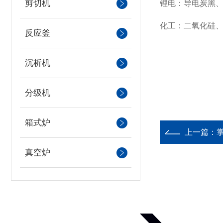
剪切机
锂电：导电炭黑、
化工：二氧化硅、
反应釜
沉析机
分级机
箱式炉
上一篇：
掌
真空炉