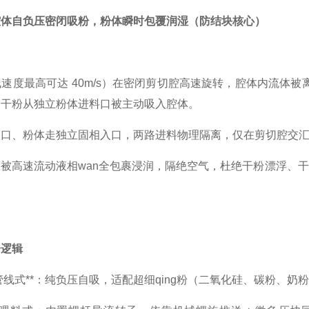
腔体自负压密闭吸粉，粉体瞬时包覆润湿（防结块核心）
速度最高可达 40m/s）在密闭剪切腔高速旋转，腔体内流体
，干粉从独立粉体进料口被主动吸入腔体。
入口、粉体走独立固相入口，两路进料物理隔离，仅在剪切腔交
被高速流动液相wan全包裹浸润，隔绝空气，杜绝干粉漂浮、干
分逻辑
0 负压管线式**：纯负压自吸，适配超细qing粉（二氧化硅、碳