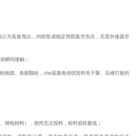
被离心力高速甩出，内部形成稳定局部真空负压，无需外接真空
汇前瞬间接触；
粉抱团、鱼眼颗粒，che底避免传统投料先干聚、后难打散的
粉、奶粉、锂电粉料），密闭无尘投料，粉料损耗极低；