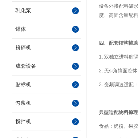
设备外接配料罐
乳化泵
度、高固含量配
罐体
四、配套结构辅
粉碎机
1. 双独立进料
成套设备
2. 无si角镜面
贴标机
3. 变频调速适
匀浆机
典型适配物料原
搅拌机
食品：奶粉、果胶