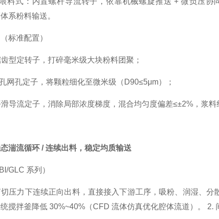
00 螺杆喂料式：内置螺杆导流转子，依靠机械螺旋推送 + 微
度体系粉料输送。
构（标准配置）
：锯齿型定转子，打碎毫米级大块粉料团聚；
微孔网孔定子，将颗粒细化至微米级（D90≤5μm）；
：平滑导流定子，消除局部浓度梯度，混合均匀度偏差≤±2%，浆料
态湍流循环 / 连续出料，稳定均质输送
I/GLC 系列）
剪切压力下连续正向出料，直接接入下游工序，吸粉、润湿、分
搅拌釜降低 30%~40%（CFD 流体仿真优化腔体流道）。 2.