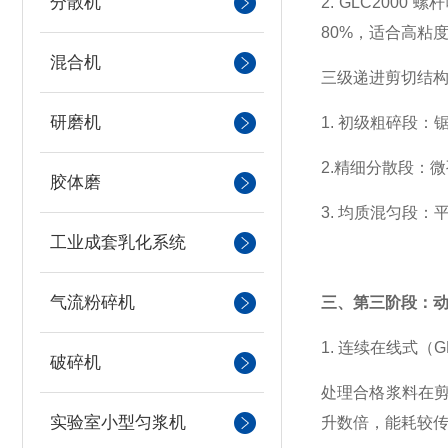
分散机
2. GLC20
80%，适合高粘
混合机
三级递进剪切结
研磨机
1. 初级粗碎段
2.精细分散段：
胶体磨
3. 均质混匀段
工业成套乳化系统
气流粉碎机
三、第三阶段：动
1. 连续在线式（GB
破碎机
处理合格浆料在
实验室小型匀浆机
升数倍，能耗较传统