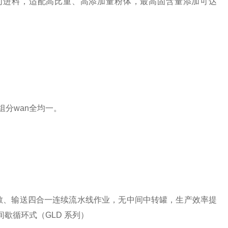
负压协同进料，适配高比重、高添加量粉体，最高固含量添加可达
组分wan全均一。
散、输送四合一连续流水线作业，无中间中转罐，生产效率提
 间歇循环式（GLD 系列）