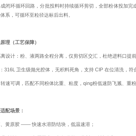
形成闭环循环回路，分批投料时持续循环剪切，全部粉体投加完
料体系，可循环至粒径达标后出料。
助原理（工艺保障）
腔隔离设计：粉、液两路全程分离，仅剪切区交汇，杜绝进料口提
腔体：316L 卫生级抛光腔体，无积料死角，支持 CIP 在位清
配：转速可调，匹配不同粉体比重、粘度，qing粉低速防飞溅、重
理适配场景：
、黄原胶 —— 快速水溶防结块，低温速溶；