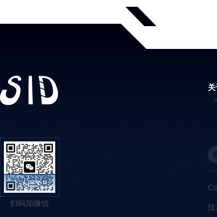
关
C
扫码加微信
技