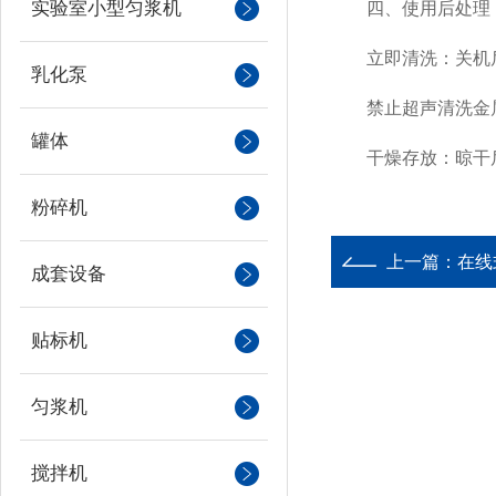
实验室小型匀浆机
四、使用后处理
立即清洗：关机后迅
乳化泵
禁止超声清洗金属
罐体
干燥存放：晾干后
粉碎机
上一篇：
在线式
成套设备
贴标机
匀浆机
搅拌机