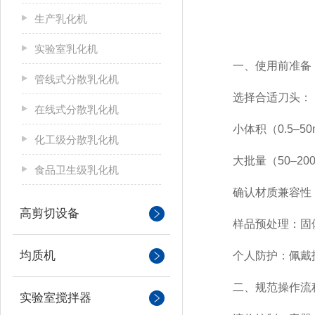
生产乳化机
实验室乳化机
一、使用前准备：
管线式分散乳化机
选择合适刀头：
在线式分散乳化机
小体积（0.5–50
化工级分散乳化机
大批量（50–200
食品卫生级乳化机
确认材质兼容性（如
高剪切设备
样品预处理：固体
均质机
个人防护：佩戴护
二、规范操作流
实验室搅拌器