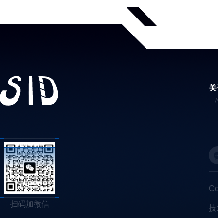
关
C
扫码加微信
技