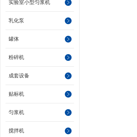
实验室小型匀浆机
乳化泵
罐体
粉碎机
成套设备
贴标机
匀浆机
搅拌机