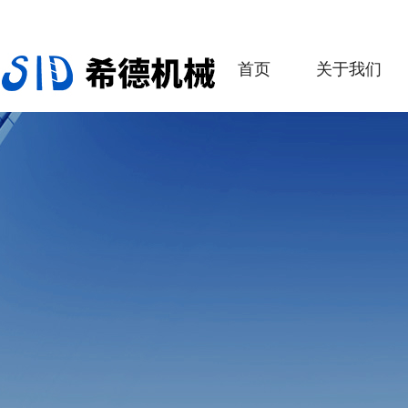
首页
关于我们