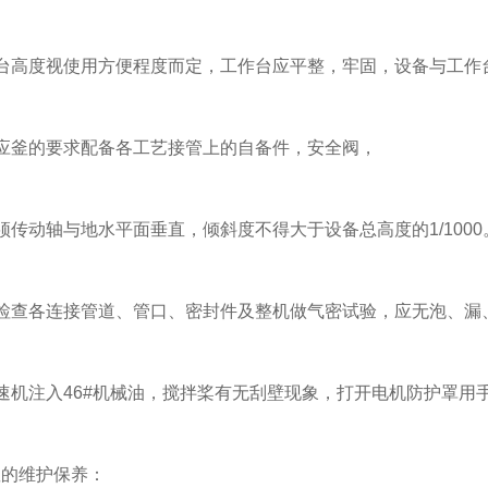
度视使用方便程度而定，工作台应平整，牢固，设备与工作台四周
釜的要求配备各工艺接管上的自备件，安全阀，
动轴与地水平面垂直，倾斜度不得大于设备总高度的1/1000
查各连接管道、管口、密封件及整机做气密试验，应无泡、漏
机注入46#机械油，搅拌桨有无刮壁现象，打开电机防护罩用
的维护保养：