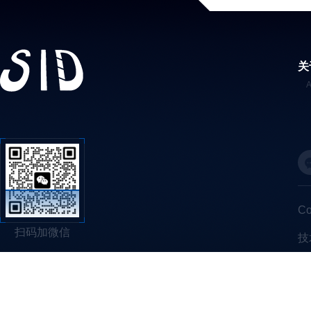
关
C
扫码加微信
技