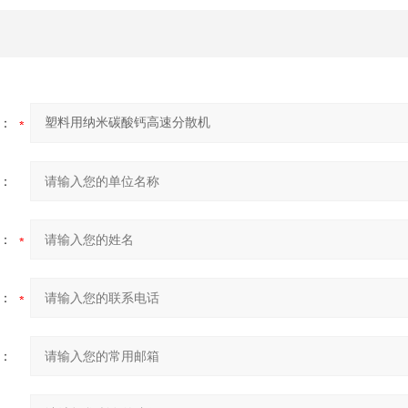
：
：
：
：
：