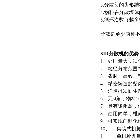
3.分散头的齿形
4.物料在分散墙
5.循环次数（越
分散是至少两种
SID
分散机的优势
1、处理量大，适
2、粒径分布范围
3、省时、高效、
4、精密铸造的整
5、消除批次间生
6、无si角，物料
7、具有短距离，
8、使用简单，维
9、可实现自动化
10、 集装式机
11、 单机处理量从