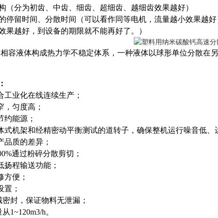
结构（分为初齿、中齿、细齿、超细齿、越细齿效果越好）
体的停留时间、分散时间（可以看作同等电机，流量越小效果越好
多效果越好，到设备的期限就不能再好了。）
不相容液体构成热力学不稳定体系，一种液体以球形单位分散在
：
合工业化在线连续生产；
窄，匀度高；
节约能源；
体式机架和经精密动平衡测试的道转子，确保整机运行噪音低、
产品质的差异；
100%通过粉碎分散剪切；
低扬程输送功能；
修方便；
设置；
械密封，保证物料无泄漏；
1~120m3/h。