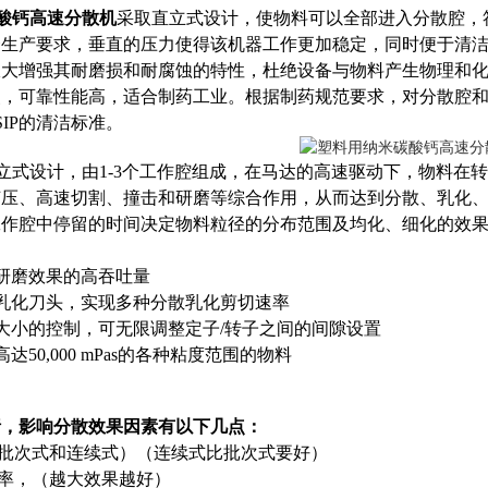
酸钙高速分散机
采取直立式设计，使物料可以全部进入分散腔，
生产要求，垂直的压力使得该机器工作更加稳定，同时便于清洁。
极大增强其耐磨损和耐腐蚀的特性，杜绝设备与物料产生物理和
，可靠性能高，适合制药工业。根据制药规范要求，对分散腔和出
SIP的清洁标准。
立式设计，由1-3个工作腔组成，在马达的高速驱动下，物料在
挤压、高速切割、撞击和研磨等综合作用，从而达到分散、乳化
工作腔中停留的时间决定物料粒径的分布范围及均化、细化的效
研磨效果的高吞吐量
乳化刀头，实现多种分散乳化剪切速率
大小的控制，可无限调整定子/转子之间的间隙设置
50,000 mPas的各种粘度范围的物料
析，影响分散效果因素有以下几点：
（批次式和连续式）（连续式比批次式要好）
速率，（越大效果越好）