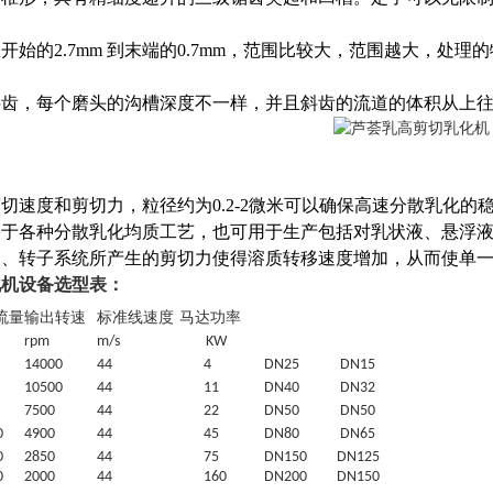
开始的2.7mm 到末端的0.7mm，范围比较大，范围越大，处理
斜齿，每个磨头的沟槽深度不一样，并且斜齿的流道的体积从上
切速度和剪切力，粒径约为0.2-2微米可以确保高速分散乳化的
用于各种分散乳化均质工艺，也可用于生产包括对乳状液、悬浮
定、转子系统所产生的剪切力使得溶质转移速度增加，从而使单
化机设备选型表：
流量
输出转速
标准线速度
马达功率
rpm
m/s
KW
1
4
000
44
4
DN25
DN15
10500
44
11
DN40
DN32
7
5
00
44
22
DN50
DN50
0
4900
44
45
DN80
DN65
0
2850
44
7
5
DN150
DN125
0
2000
44
160
DN200
DN150