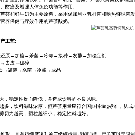
谢、防癌及增强人体免疫功能等作用。
物芦荟和鲜牛奶为主要原料，采用保加利亚乳杆菌和嗜热链球菌
具营养保健与疗效作用的芦荟酸奶。
生产工艺
:
磨还原→加糖→杀菌→冷却→接种→发酵→加稳定剂
洗→去皮→破碎
质→罐装→杀菌→冷藏→成品
过大，稳定性反而降低，并造成饮料的不良风味。
量越多，饮料滋味浓厚，但芦荟用量应符合国jia指ding标准，从
的剪切力越高，颗粒越细小，稳定性就越好。
圆椎形，具有精细度递升的三级锯齿突起和凹槽。定子可以无限