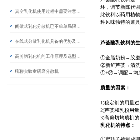
环，调节新陈代
真空乳化机使用过程中需要注意什么安全问题
此饮料以药用植
种风味独特的兼
间歇式乳化分散机已不单单局限于乳化
在线式分散乳化机具备的优势及安装注意事项
芦荟酸乳饮料的
高剪切乳化机的工作原理及选型知识介绍
①全脂奶粉→胶
②新鲜芦荟→清
聊聊实验室研磨分散机
①+②→调配→均
质量的因素
：
1)稳定剂的用量
2)芦荟和乳粉用
3)高剪切均质机
乳化机
的特点
：
①定转子被制成