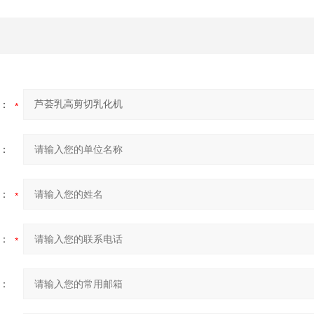
：
：
：
：
：