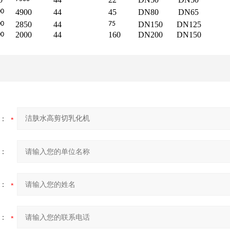
00
4900
44
45
DN80
DN65
00
2850
44
7
5
DN150
DN125
2000
44
160
DN200
DN150
00
：
：
：
：