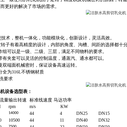
，从而更好的解决了市场的需求。
进
技术，整机一体化，功能模块化，创新设计，灵活高效。
的定转子有着高精度的设计，内部的角度、沟槽、间距的选择都十
作组可以是一级、二级、三层，满足不同物料的要求。
带有夹套可以灵活的控制温度，通蒸汽、通水都可以。
曼双端面机械密封，保证设备高速运转。
全为316L不锈钢材质
清洗要求
化机设备选型表：
流量
输出转速
标准线速度
马达功率
H
rpm
m/s
KW
1
4
000
44
4
DN25
DN15
0
10500
44
11
DN40
DN32
0
7
5
00
44
22
DN50
DN50