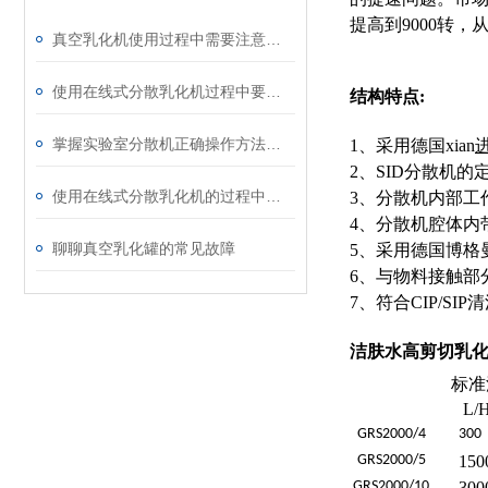
提高到9000转
真空乳化机使用过程中需要注意什么安全问题
使用在线式分散乳化机过程中要注意这些
结构特点:
掌握实验室分散机正确操作方法才能有效保障实验人员安全
1、采用德国xian
2、SID分散机
使用在线式分散乳化机的过程中要注意维护
3、分散机内部工
4、分散机腔体内
聊聊真空乳化罐的常见故障
5、采用德国博格
6、与物料接触部分
7、符合CIP/SIP
洁肤水高剪切乳
标准
L/
GRS
2000/4
30
0
GRS
2000/5
150
GRS
2000/10
300