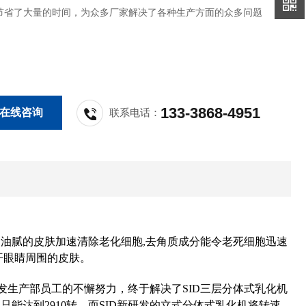
节省了大量的时间，为众多厂家解决了各种生产方面的众多问题
133-3868-4951
在线咨询
联系电话：
助油腻的皮肤加速清除老化细胞,去角质成分能令老死细胞迅速
开眼睛周围的皮肤。
研发生产部员工的不懈努力，终于解决了
SID
三层分体式乳化机
能达到2910转，而
SID
新研发的立式分体式乳化机将转速