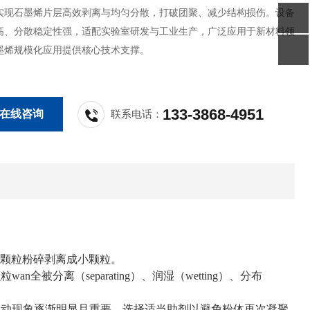
实现石墨烯片层高效剥离与均匀分散，打破团聚、减少结构损伤。设备
高、分散稳定性强，适配实验室研发与工业生产，广泛应用于新材料领
墨烯规模化应用提供核心技术支撑。
133-3868-4951
在线咨询
联系电话：
粉体由大颗粒粉碎剥离成小颗粒。
分离（separating）、润湿（wetting）、分布
运动现象逐渐明显且重要。选择适当助剂以避免粉体再次凝聚