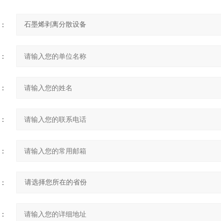
：
：
：
：
：
：
：