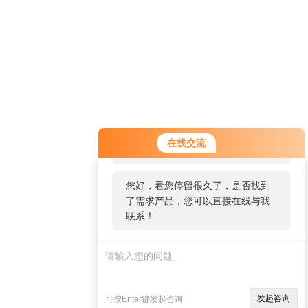
您好！欢迎前来咨询，很高兴为您
技术文章
在线留言
联系我们
在线交流
服务，请问您要咨询什么问题呢？
ARTICLES
MESSAGES
CONTACT
您好，看您停留很久了，是否找到
了需求产品，您可以直接在线与我
联系！
：苏ICP备18007963号-1
发起咨询
可按Enter键发起咨询