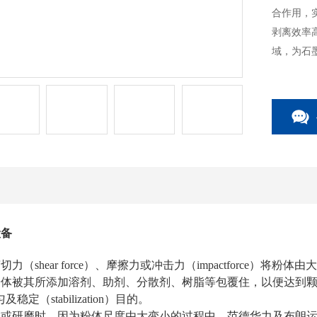
合作用，
剥离效率
域，为石
设备
力（shear force）、摩擦力或冲击力（impactforce）将
被其所添加溶剂、助剂、分散剂、树脂等包覆住，以便达到颗粒wan全被
）均匀及稳定（stabilization）目的。
散或研磨时，因为粉体尺度由大变小的过程中，范德华力及布朗