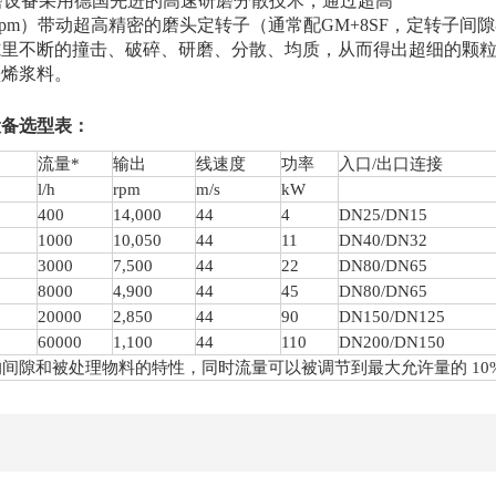
研磨设备采用德国先进的高速研磨分散技术，通过超高
00rpm）带动超高精密的磨头定转子（通常配GM+8SF，定转子间
隙里不断的撞击、破碎、研磨、分散、均质，从而得出超细的颗
墨烯浆料。
设备
选型表：
流量*
输出
线速度
功率
入口/出口连接
l/h
rpm
m/s
kW
4
00
1
4
,000
44
4
DN25/DN15
1000
1
0
,
05
0
44
11
DN40/DN32
3000
7,
5
00
44
22
DN80/DN65
8000
4,900
44
45
DN80/DN65
20000
2,850
44
90
DN150/DN125
60000
1,100
44
110
DN200/DN150
的间隙和被处理物料的特性，同时流量可以被调节到最大允许量的 10