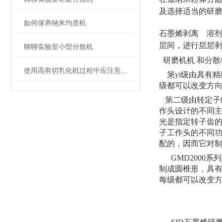
及选择适当的研
如何保养纳米均质机
石墨烯剥离 溶
层间，进行层层剥
聊聊实验室小型分散机
研磨机机 和分散
使用高剪切乳化机过程中应注意的维护保养方法分享
第yi级由具有
级都可以改变方
第二级由转定子
作头设计的不同
光是指定转子齿
子工作头的不同
配的，因而它对制
GMD200
制成圆椎形，具
每级都可以改变