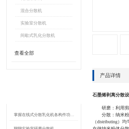
混合分散机
实验室分散机
间歇式乳化分散机
查看全部
产品详情
相关文章
石墨烯剥离分散
RELATED ARTICLES
研磨：利用剪切
掌握在线式分散乳化机各构件功能与特性稳定物料加工生产质量
分散：纳米粉体
（distributing
聊聊实验室研磨分散机
在做纳米粉体分