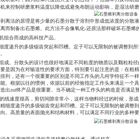
磨机来控制研磨浆料温度以降低或避免布朗运动影响，是湿法研
剂剥离法的原理是将少量的石墨分散于溶剂中形成低浓度的分散
离而制备出石墨烯。此方法不会像氧化-还原法那样破坏石墨烯
机组合而成的高科技产品。
精细度递升的多级锯齿突起和凹槽。定子可以无限制的被调整到所
向。
组成。分散头的设计也很好地满足不同粘度的物质以及颗粒粒径
主要是因为在对输送性的要求方面，特别要引起注意的是：在粗
的排列，还有一个很重要的区别是不同工作头的几何学特征不一
功能。根据以往的惯例，依据以前的经验指定工作头来满足一个
造出zui终产品是很重要。当不确定一种工作头的构造是否满足
0系列的线速度很高，剪切间隙非常小，这样当物料经过的时候，
有精细度递升的多级锯齿突起和凹槽。定子可以无限制的被调整
方向。高质量的表面抛光和结构材料，可以满足不同行业的多种