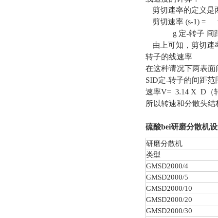
剪切速率的定义是
剪切速率 (s-1) = 
g 定-转子 间距 
由上可知，剪切速
转子的线速率
在这种请况下两表面
SID定-转子的间距范围为 
速率V= 3.14 X D
所以转速和分散头结
硫酸bei研磨分散机
设
研磨分散机
类型
GMSD
2000/4
GMSD
2000/5
GMSD
2000/10
GMSD
2000/20
GMSD
2000/30