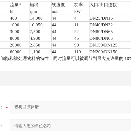
流量*
输出
线速度
功率
入口/出口连接
l/h
rpm
m/s
kW
4
00
1
4
,000
44
4
DN25/DN15
1000
1
0
,
05
0
44
11
DN40/DN32
3000
7,
5
00
44
22
DN80/DN65
8000
4,900
44
45
DN80/DN65
20000
2,850
44
90
DN150/DN125
60000
1,100
44
110
DN200/DN150
的间隙和被处理物料的特性，同时流量可以被调节到最大允许量的 10
：
：