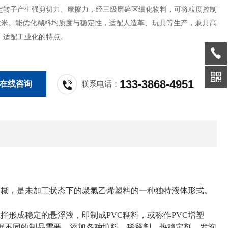
定转子产生强剪切力、摩擦力，经三级磨碎区细化物料，可将粒度控制
0微米。能优化糊料均质度与稳定性，适配人造革、玩具等生产，兼具高
、适配工业化的特点。
133-3868-4951
在线咨询
联系电话：
塑糊，是未加工状态下的聚氯乙烯塑料的一种独特液体形式。
形成稳定的悬浮液，即制成PVC糊料，或称作PVC增塑
根据不同的制品需要，添加各种填料、稀释剂、热稳定剂、发泡