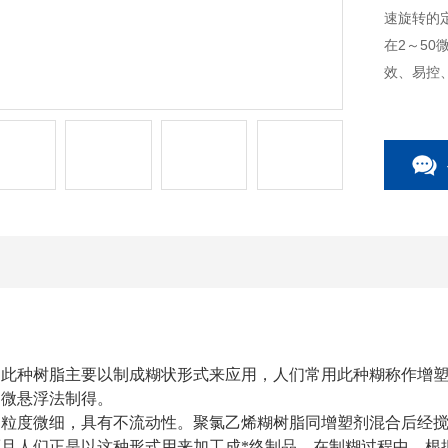
速旋转的
在2～5
效、易控
是此种树脂主要以制成糊状形式来应用，人们常用此种糊称作增
和微悬浮法制得。
粒度微细，具有不流动性。聚氯乙烯糊树脂同增塑剂混合后经搅拌
而且人们正是以这种形式用来加工成*终制品。在制糊过程中，