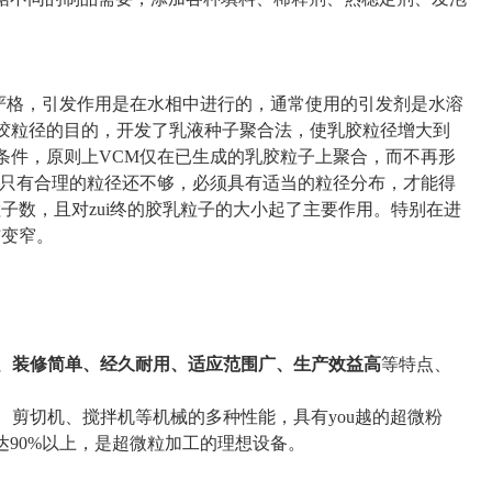
严格，引发作用是在水相中进行的，通常使用的引发剂是水溶
乳胶粒径的目的，开发了乳液种子聚合法，使乳胶粒径增大到
和条件，原则上VCM仅在已生成的乳胶粒子上聚合，而不再形
但只有合理的粒径还不够，必须具有适当的粒径分布，才能得
子数，且对zui终的胶乳粒子的大小起了主要作用。特别在进
布变窄。
、
装修简单
、
经久耐用
、
适应范围广
、
生产效益高
等特点、
、剪切机、搅拌机等机械的多种性能，具有you
越
的超微粉
达90%以上，是超微粒加工的理想设备。