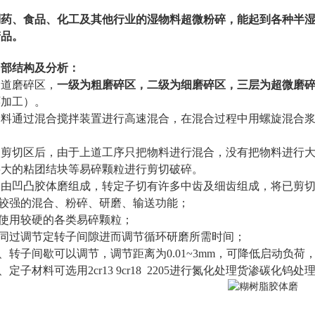
药、食品、化工及其他行业的湿物料超微粉碎，能起到各种半湿
产品。
内部结构及分析：
道磨碎区，
一级为粗磨碎区，二级为细磨碎区，三层为超微磨
环加工）。
物料通过混合搅拌装置进行高速混合，在混合过程中用螺旋混合
入剪切区后，由于上道工序只把物料进行混合，没有把物料进行
将大的粘团结块等易碎颗粒进行剪切破碎。
由凹凸胶体磨组成，转定子切有许多中齿及细齿组成，将已剪切的小
较强的混合、粉碎、研磨、输送功能；
使用较硬的各类易碎颗粒；
同过调节定转子间隙进而调节循环研磨所需时间；
转子间歇可以调节，调节距离为0.01~3mm，可降低启动负荷
子材料可选用2cr13 9cr18 2205进行氮化处理货渗碳化钨处