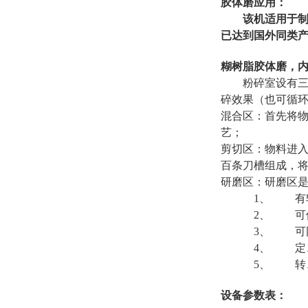
胶体磨应用：
该机适用于制
已达到国外同类
糊树脂胶体磨，
粉碎室设有三
碎效果（也可循
混合区：首先将
艺；
剪切区：物料进
百条刀槽组成，
研磨区：研磨区是
1、 有
2、 可
3、 可
4、 定、
5、 转、定
设备参数表：