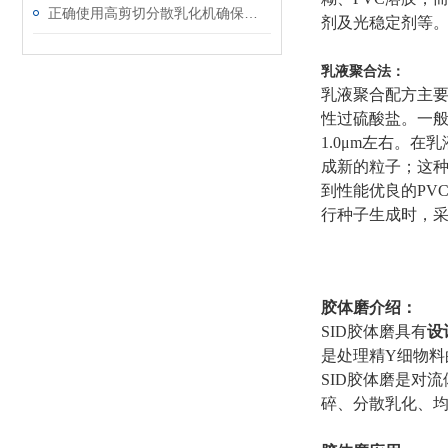
正确使用高剪切分散乳化机确保产品的均一性和细腻度
剂及光稳定剂等
乳液聚合法：
乳液聚合配方主要
性过硫酸盐。一般
1.0μm左右。
成新的粒子；这种
到性能优良的PV
行种子生成时，
胶体磨介绍：
SID胶体磨具有
设
是处理精Υ细物料
SID胶体磨是对
碎、分散乳化、均