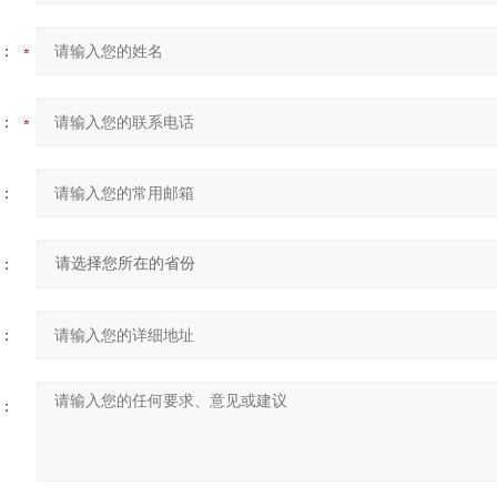
：
：
：
：
：
：