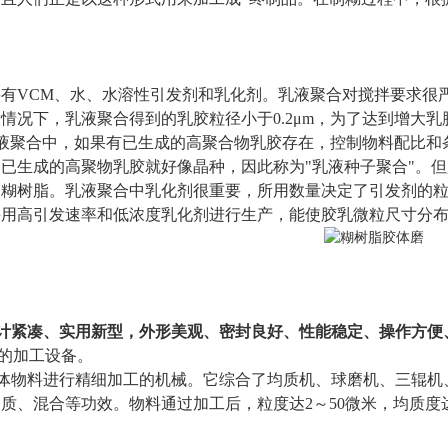
。
有VCM、水、水溶性引发剂和乳化剂。乳液聚合对搅拌要求很
情况下，乳液聚合得到的乳胶粒径小于0.2μm，为了达到增大
在乳液聚合中，如果有已生成的高聚合物乳胶存在，控制物料配比
已生成的高聚物乳胶就好像晶种，因此称为"乳液种子聚合"。
C糊树脂。乳液聚合中乳化剂很重要，所用数量决定了引发剂的粒
采用高引发速率和低浓度乳化剂进行生产，能使胶乳微粒尺寸分
计紧凑
、
实用新型
，
外形美观
、
密封良好
、
性能稳定
、
操作方便
的加工设备。
流体物料进行精细加工的机械。它综合了均质机、球磨机、三辊机
质、混合等功效。物料通过加工后，粒度达2～50微米，均质度