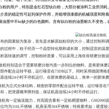
白粉的用户，特别是金红石型钛白粉，大部分被涂料工业所消耗
对介质的稳定性可起到保护作用，并能增强漆膜的机械强度和附
级油墨中不ke缺少的白色颜料。含有钛白粉的油墨耐久不变色
。
分布的因素较为复杂，首先是水解原始粒径的大小，通过控制和
的过程中，粒子经历一个晶型转化期和成长期，控制适宜的温度
分析器转速的调节，控制粉碎质量，可以采用上海依肯研磨分散
分散机特别适合于需要研磨分散均质一步到位的物料。是将胶体磨进
部件配合运转平稳，运行噪音在73DB以下。同时采用德国博
器连续24小时不停机运行。在胶体磨的基础上，将单一的胶体
磨分散机为立式分体结构，精密的零部件配合运转平稳，运行噪音在
却，把泄露概率降到低，保证机器连续24小时不停机运行。
磨分散机有一定输送能力，对高固含量有一定粘稠度物料，GM20
位均为316L不锈钢，机座采用304不锈钢；特殊要求如：硬