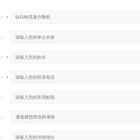
：
：
：
：
：
：
：