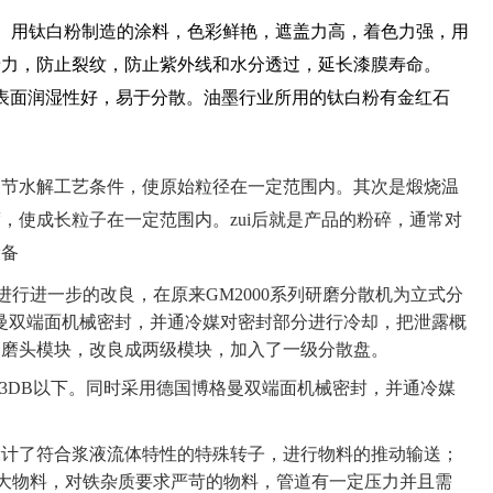
。用钛白粉制造的涂料，色彩鲜艳，遮盖力高，着色力强，用
着力，防止裂纹，防止紫外线和水分透过，延长漆膜寿命。
，表面润湿性好，易于分散。油墨行业所用的钛白粉有金红石
调节水解工艺条件，使原始粒径在一定范围内。其次是煅烧温
，使成长粒子在一定范围内。zui后就是产品的粉碎，通常对
设备
行进一步的改良，在原来GM2000系列研磨分散机为立式分
格曼双端面机械密封，并通冷媒对密封部分进行冷却，把泄露概
磨磨头模块，改良成两级模块，加入了一级分散盘。
73DB以下。同时采用德国博格曼双端面机械密封，并通冷媒
00设计了符合浆液流体特性的特殊转子，进行物料的推动输送；
度较大物料，对铁杂质要求严苛的物料，管道有一定压力并且需