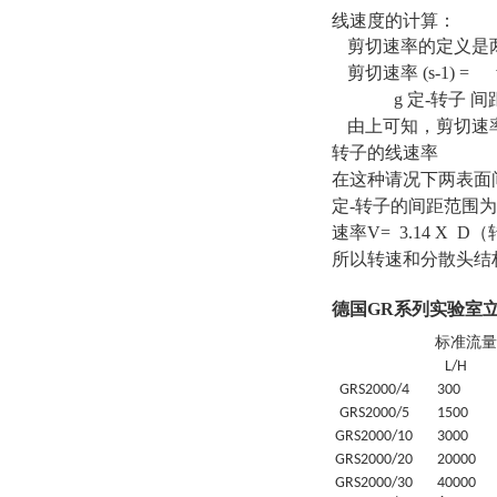
线速度的计算：
剪切速率的定义是
剪切速率 (s-1) = 
g 定-转子 间距 
由上可知，剪切速
转子的线速率
在这种请况下两表面
定-转子的间距范围为 0.
速率V= 3.14 X D
所以转速和分散头结
德国GR系列实验室
标准流量
L/H
GRS
2000/4
30
0
GRS
2000/5
1500
GRS
2000/10
3000
GRS
2000/20
20
000
GRS
2000/30
4
0000