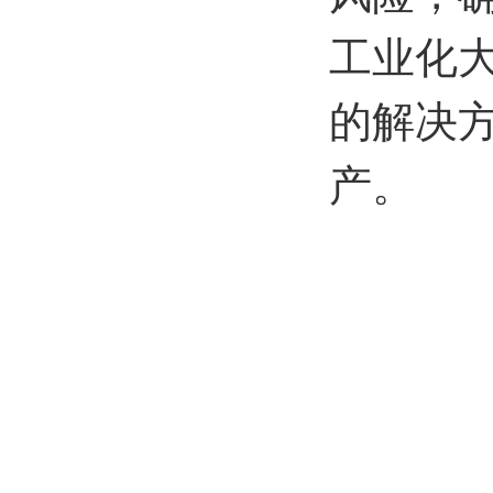
工业化
的解决
产。