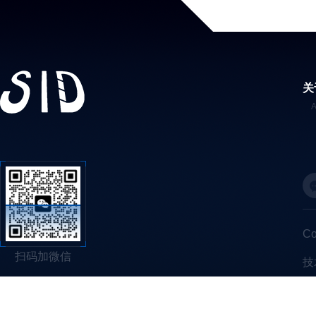
关
C
扫码加微信
技