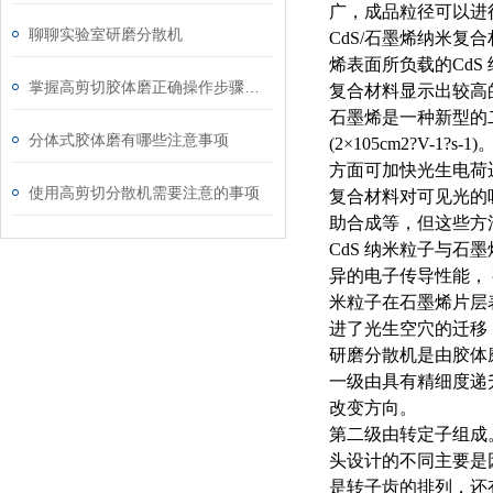
广，成品粒径可以进
聊聊实验室研磨分散机
CdS/石墨烯纳米
烯表面所负载的Cd
掌握高剪切胶体磨正确操作步骤能有效避免机械磨损与物料污染
复合材料显示出较高的
石墨烯是一种新型的二
分体式胶体磨有哪些注意事项
(2×105cm2?V
方面可加快光生电荷
使用高剪切分散机需要注意的事项
复合材料对可见光的
助合成等，但这些方
CdS 纳米粒子与石
异的电子传导性能，
米粒子在石墨烯片层
进了光生空穴的迁移，
研磨分散机是由胶体
一级由具有精细度递
改变方向。
第二级由转定子组成
头设计的不同主要是
是转子齿的排列，还