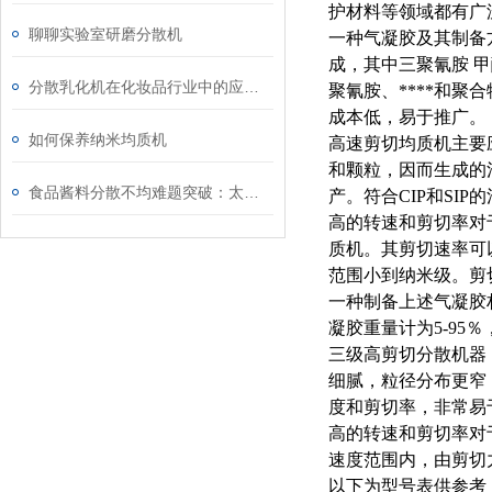
护材料等领域都有广
聊聊实验室研磨分散机
一种气凝胶及其制备
成，其中三聚氰胺 甲醛
分散乳化机在化妆品行业中的应用：从膏霜到精华
聚氰胺、****和
成本低，易于推广。
如何保养纳米均质机
高速剪切均质机主要
和颗粒，因而生成的
食品酱料分散不均难题突破：太仓希德高剪切分散机的技术方案
产。符合CIP和SIP
高的转速和剪切率对于
质机。其剪切速率可以
范围小到纳米级。剪
一种制备上述气凝胶
凝胶重量计为5-95％
三级高剪切分散机器
细腻，粒径分布更窄
度和剪切率，非常易于
高的转速和剪切率对于
速度范围内，由剪切
以下为型号表供参考