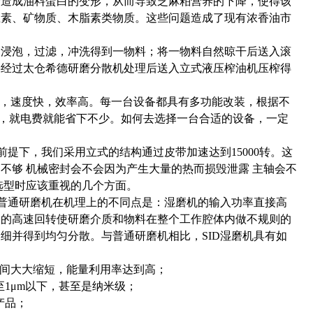
会造成油料蛋白的变形，从而导致芝麻粕营养的下降，使得该
生素、矿物质、木脂素类物质。这些问题造成了现有浓香油市
，浸泡，过滤，冲洗得到一物料；将一
物料自然晾干后送入滚
料经过太仓希德研磨分散机处理后送入立式液压榨油机压榨得
），速度快，效率高。每一台设备都具有多功能改装，根据不
，就电费就能省下不少。如何去选择一台合适的设备，一定
提下，我们采用立式的结构通过皮带加速达到15000转。这
不够 机械密封会不会因为产生大量的热而损毁泄露 主轴会不
选型时应该重视的几个方面。
普通研磨机在机理上的不同点是：湿磨机的输入功率直接高
磨的高速回转使研磨介质和物料在整个工作腔体内做不规则的
细并得到均匀分散。与普通研磨机相比，SID湿磨机具有如
时间大大缩短，能量利用率达到高
；
至1μm以下，甚至是纳米级；
产品；