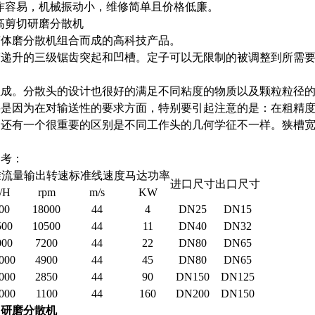
，操作容易，机械振动小，维修简单且价格低廉。
超高剪切研磨分散机
胶体磨分散机组合而成的高科技产品。
度递升的三级锯齿突起和凹槽。定子可以无限制的被调整到所需
组成。分散头的设计也很好的满足不同粘度的物质以及颗粒粒径
要是因为在对输送性的要求方面，特别要引起注意的是：在粗精
，还有一个很重要的区别是不同工作头的几何学征不一样。狭槽
参考：
准流量
输出转速
标准线速度
马达功率
进口尺寸
出口尺寸
/H
rpm
m/s
KW
00
18000
44
4
DN25
DN15
500
10500
44
11
DN40
DN32
000
7200
44
22
DN80
DN65
000
4900
44
45
DN80
DN65
000
2850
44
90
DN150
DN125
000
1100
44
160
DN200
DN150
切研磨分散机