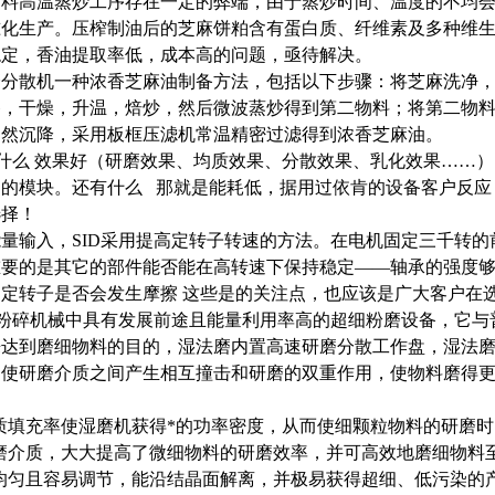
油料高温蒸炒工序存在一定的弊端，由于蒸炒时间、温度的不均
准化生产。压榨制油后的芝麻饼粕含有蛋白质、纤维素及多种维
稳定，香油提取率低，成本高的问题，亟待解决。
磨分散机一种浓香芝麻油制备方法，包括以下步骤：将芝麻洗净
备，干燥，升温，焙炒，然后微波蒸炒得到第二物料；将第二物
自然沉降，采用板框压滤机常温精密过滤得到浓香芝麻油。
是什么 效果好（研磨效果、均质效果、分散效果、乳化效果……
同的模块。还有什么 那就是能耗低，据用过依肯的设备客户反应
选择！
量输入，SID采用提高定转子转速的方法。在电机固定三千转的前
要的是其它的部件能否能在高转速下保持稳定——轴承的强度够
定转子是否会发生摩擦 这些是的关注点，也应该是广大客户在
细粉碎机械中具有发展前途且能量利用率高
的超细粉磨设备，它与
来达到磨细物料的目的，湿法磨内置高速研磨分散工作盘，湿法
使研磨介质之间产生相互撞击和研磨的双重作用，使物料磨得更
高介质填充率使湿磨机获得*的功率密度，从而使细颗粒物料的研磨
寸研磨介质，大大提高了微细物料的研磨效率，并可高效地磨细物料
分布均匀且容易调节，能沿结晶面解离，并极易获得超细、低污染的