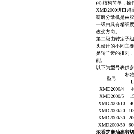
(4) 结构简单
XMD2000进口
研磨分散机是由
一级由具有精细
改变方向。
第二级由转定子
头设计的不同主
是转子齿的排列
能。
以下为型号表供
标
型号
L
XMD2000/4
4
XMD2000/5
1
XMD2000/10
4
XMD2000/20
10
XMD2000/30
20
XMD2000/50
60
浓香芝麻油高剪