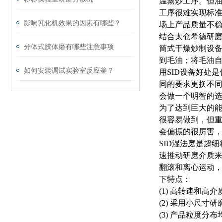
温蒸炒工序。但
工序很难实现标
影响乳化机效果的因素有哪些？
场上产品质量不
结合太仓希德研
分体式胶体磨有哪些注意事项
筒式干燥炒制设
到毛油；将毛油
如何安装调试实验室反应釜？
用SID设备好处
同的要求更换不
会做一个明智的
为了达到巨大的能
很容易做到，但重
会偏振的很厉害，
SID湿法磨是超
速推动研磨介质
翻滚和离心运动，
下特点：
(1) 高转速和
(2) 采用小尺
(3) 产品粒度