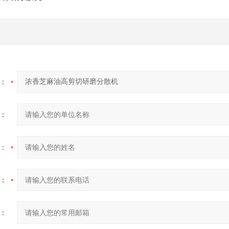
：
：
：
：
：