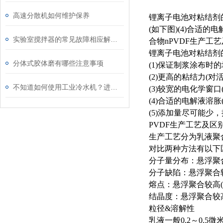
高速分散机如何维护保养
锂离子电池对粘结剂的
(如下图)(4)合适
实验室搅拌器的常见故障相应解决方法分享
合物nPVDF生产
锂离子电池对粘结剂
分体式胶体磨有哪些注意事项
(1)保证制浆涂布时
(2)更高的粘结力(
不知道如何使用工业冷水机？进来看
(3)较宽的电化学窗口
(4)合适的电解液溶胀
(5)添加量尽可能少
PVDF生产工艺及区
生产工艺分为乳液聚合
对比两种方法有以下
分子量分布：悬浮聚
分子缺陷：悬浮聚合
熔点：悬浮聚合较高
结晶度：悬浮聚合较
粒径&溶解性
乳液一般0.2～0.