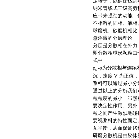
定转子，以确保达到
纳米管线式三级高剪
应带来强劲的动能，
不相溶的固相、液相
球磨机、砂磨机相比
悬浮液的分层理论
分层是分散相在外力
即分散相球形颗粒由
式中
ρ
-ρ为分散相与连续
s
沉，速度 V 为正
浆料可以通过减小分
通过以上的分析我们
粒粒度的减小，虽然
要决定性作用。另外
粒之间产生激烈地碰
要视浆料的特性而定
互平衡，从而保证浆
研磨分散机是由胶体