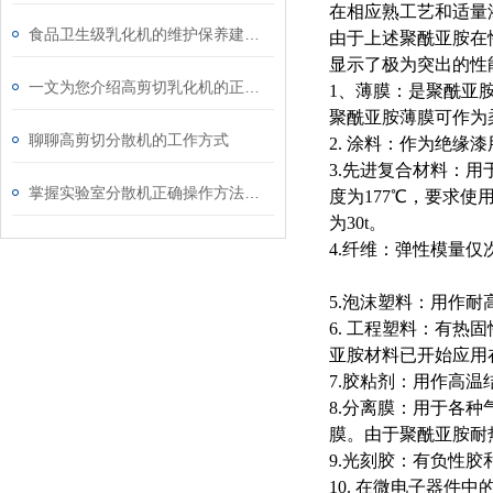
在相应熟工艺和适量
食品卫生级乳化机的维护保养建议分享
由于上述聚酰亚胺在
显示了极为突出的性
一文为您介绍高剪切乳化机的正确工作过程
1、薄膜：是聚酰亚胺z
聚酰亚胺薄膜可作为
聊聊高剪切分散机的工作方式
2. 涂料：作为绝缘
3.先进复合材料：
掌握实验室分散机正确操作方法才能有效保障实验人员安全
度为177℃，要求使
为30t。
4.纤维：弹性模量
5.泡沫塑料：用作耐
6. 工程塑料：有
亚胺材料已开始应用
7.胶粘剂：用作高
8.分离膜：用于各
膜。由于聚酰亚胺耐
9.光刻胶：有负性
10. 在微电子器