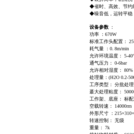
◆省时、高效、节约
◆噪音低，运转平稳
设备参数
：
功率
：
670W
标准工作头配置
：
25
耗气量
：
0. 8m/min
允许环境温度
：
5-40
通气压力
：
0-6bar
允许相对湿度
：
80%
处理量
：
(H2O 0.2-50
工序类型
：
分批处理
蕞
大处理粘度
：
500
工作架、底座
：
标配
空载转速
：
14000rm
外形尺寸
：
215×310
转速控制
：
无级
重量
：
7k