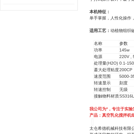
本机特征
：
单手掌握，人性化操作
适用工艺
：
动植物组织
名称
参数
功率
145w
电源
220V ,
处理量(H2O)
0.1-15
大处理粘度
200CP
蕞
速度范围
5000-3
转速显示
刻度
转速控制
无级
接触物料材质
SS316
我公司为*，专注于实
产品：真空乳化搅拌机
太仓希德机械科技有限