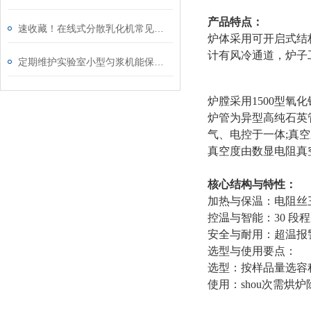
产品特点：
速收藏！在线式分散乳化机常见故障的解决方法分享
炉体采用可开启式结
计有风冷通道，炉子
定期维护实验室小型匀浆机能保障实验结果的准确性和安全性
炉膛采用1500型氧
炉管为异型高纯石英管，
气、电控于一体;真
真空度由数显电阻真
核心结构与特性：
加热与保温：电阻丝
控温与智能：30 段
安全与耐用：超温报
选型与使用要点：
选型：按样品量选容
使用：shou次需