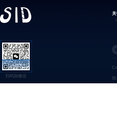
关
C
扫码加微信
技