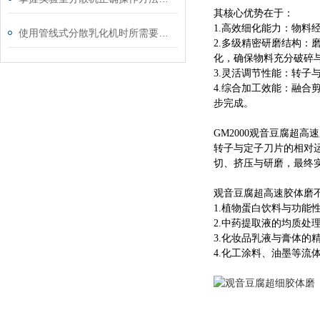
其核心优势在于：
1.高效细化能力：物料
使用管线式分散乳化机时所需要注意的事项介绍
2.多级精密研磨结构
化，确保物料充分破碎
3.灵活调节性能：转
4.综合加工效能：融
步完成。
GM2000观音豆腐超
转子与定子刀片的相对
切、挤压与研磨，最终
观音豆腐超高速胶体磨
1.植物蛋白饮料与功能
2.中药提取液的均质处
3.化妆品乳液与膏体的
4.化工涂料、油墨等流