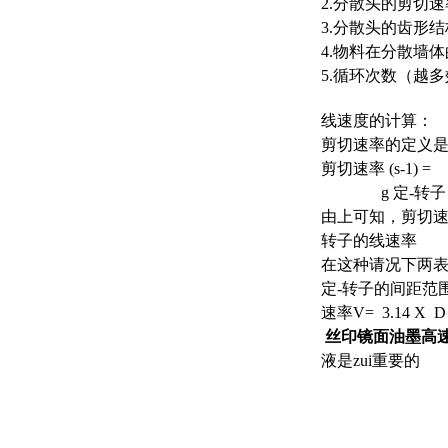
2.分散头的剪切
3.分散头的齿形
4.物料在分散墙
5.循环次数（越
线速度的计算：
剪切速率的定义
剪切速率 (s-1) =
g 定-转子 间
由上可知，剪切
转子的线速率
在这种请况下两表
定-转子的间距范围为 
速率V= 3.14 X
丝印镜面油墨高
液是zui重要的