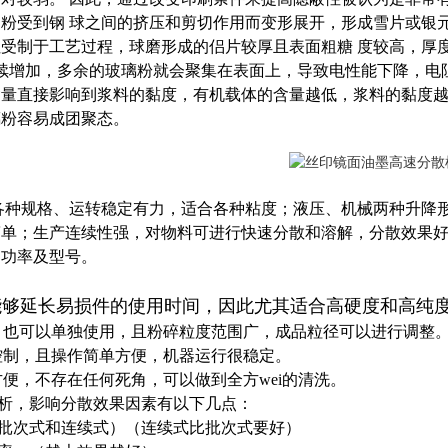
粉受到钢 球之间的挤压和剪切作用而变形展开，形成雪片或银元
受制于工艺过程，球磨形成的侣片较厚且表面粗糖 度较高，厚
续增加，多余的玻璃粉就会聚集在表面上，导致电性能下降，电
含量直接影响到浆料的黏度，有机载体的含量越低，浆料的黏度
璃粉容易成团聚态。
各种规格、运转稳定有力，适合各种粘度；液压、机械两种升降
简单；生产连续性强，对物料可进行快速分散和溶解，分散效果
的功率及型号。
，能够延长易损件的使用时间，因此尤其适合高硬度和高纯
用，也可以单独使用，且粉碎粒度范围广，成品粒径可以进行调整
控制，且操作简单方便，机器运行很稳定。
很方便，不存在任何死角，可以做到全方wei的清洗。
析，影响分散效果因素有以下几点：
（批次式和连续式）（连续式比批次式要好）