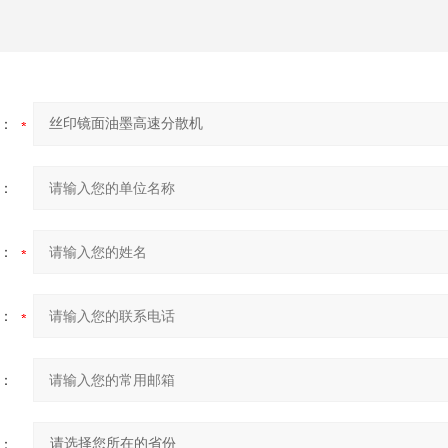
：
：
：
：
：
：