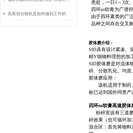
患处，一日1～3次
四环su软膏为广
高剪切分散机是如何做到工作的
由于四环素类的广
品种之间存在交叉耐
胶体磨介绍：
SID具有设计紧凑
精Υ细物料理想的加
SID
胶体磨是对流体
碎、分散乳化、均质
胶体磨应用：
该机适用于制药、食
标已达到国外同类产品
四环su软膏高速胶体
粉碎室设有三道
碎效果（也可循环加
混合区：首先将物料