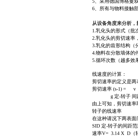
5、采用德国博格曼
6、所有与物料接触部位
从设备角度来分析，
1.乳化头的形式（
2.乳化头的剪切速
3.乳化的齿形结构
4.物料在分散墙体
5.循环次数（越多
线速度的计算：
剪切速率的定义是两
剪切速率 (s-1) = v
g 定-转子 间距 
由上可知，剪切速率
转子的线速率
在这种请况下两表面
SID 定-转子的间距范围为
速率V= 3.14 X D