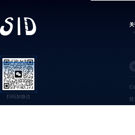
关
C
扫码加微信
技