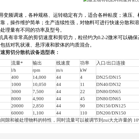
采用变频调速，各种规格、运转稳定有力，适合各种粘度；液压
可靠，操作维护简单；生产连续性强，对物料可进行快速分散和
及处理量有不同的功率及型号。
散机具有非常高的剪切速度和剪切力，粒径约为0.2-2微米可以
产包括对乳状液、悬浮液和胶体的均质混合。
高速剪切分散机设备选型表：
流量
*
输出
线速度
功率
入口
/出口连接
l/h
rpm
m/s
kW
4
00
1
4
,000
44
4
DN25/DN15
1000
1
0
,
05
0
44
11
DN40/DN32
3000
7,
5
00
44
22
DN80/DN65
8000
4,900
44
45
DN80/DN65
20000
2,850
44
90
DN150/DN125
60000
1,100
44
110
DN200/DN150
的间隙和被处理物料的特性，同时流量可以被调节到
zui
大允许量的
1