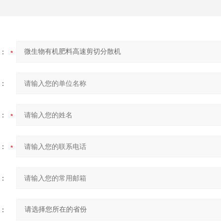
：
：
：
：
：
：