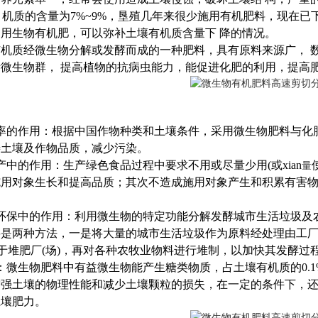
有 机质的含量为7%~9%，垦殖几年来很少施用有机肥料，现在已
用生物有机肥，可以弥补土壤有机质含量下 降的情况。
机质经微生物分解或发酵而成的一种肥料，具有原料来源广， 
微生物群， 提高植物的抗病虫能力，能促进化肥的利用，提高
率的作用：根据中国作物种类和土壤条件，采用微生物肥料与化
善土壤及作物品质，减少污染。
产中的作用：生产绿色食品过程中要求不用或尽量少用(或xian
量
施用对象生长和提高品质；其次不造成施用对象产生和积累有害
环保中的作用：利用微生物的特定功能分解发酵城市生活垃圾及
要是两种方法，一是将大量的城市生活垃圾作为原料经处理由工
应于堆肥厂(场)，再对各种农牧业物料进行堆制，以加快其发酵
：微生物肥料中有益微生物能产生糖类物质，占土壤有机质的0.
增强土壤的物理性能和减少土壤颗粒的损失，在一定的条件下，
土壤肥力。